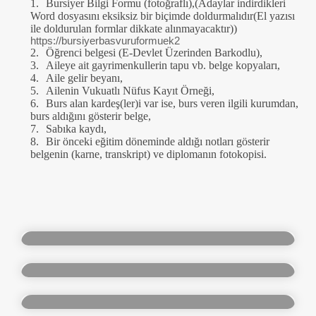
1.
Bursiyer Bilgi Formu (fotoğraflı),(Adaylar indirdikleri
Word dosyasını eksiksiz bir biçimde doldurmalıdır(El yazısı
ile doldurulan formlar dikkate alınmayacaktır))
https://bursiyerbasvuruformuek2
2.
Öğrenci belgesi (E-Devlet Üzerinden Barkodlu),
3.
Aileye ait gayrimenkullerin tapu vb. belge kopyaları,
4.
Aile gelir beyanı,
5.
Ailenin Vukuatlı Nüfus Kayıt Örneği,
6.
Burs alan kardeş(ler)i var ise, burs veren ilgili kurumdan,
burs aldığını gösterir belge,
7.
Sabıka kaydı,
8.
Bir önceki eğitim döneminde aldığı notları gösterir
belgenin (karne, transkript) ve diplomanın fotokopisi.
WALD ve İstanbul Büyükşehir
WALD 2024 Yılı Arapça Faaliyet
Belediyesi iş birliğinde, UNHCR
WALD Web Sitesi 2025-2026
Raporu Baskı Hizmet Alımı
kapsamında yürütülen 'Sosyal
Hosting Bedeli, E-Parlemento Video
WALD 2024 Yılı Arapça Faaliyet
Koruma, Topluluk Hareketleri ve
Montaj Hizmet Bedeli, Web
Raporu Tasarımı Hizmet Alımını
Kayıtlı Ekonomiye Erişimde
Sayfaları Bakım ve Yedekleme
Belediyelerle İş Birliği Projesi'
Hizmetleri
WALD 2024 Yılı İngilizce Faaliyet
çerçevesinde, Mülteciler Alanında
WALD 2024 Sosyal Koruma,
Raporu Baskı Hizmet Alımı