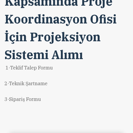
Kapsamında Proje
Koordinasyon Ofisi
İçin Projeksiyon
Sistemi Alımı
1-Teklif Talep Formu
2-Teknik Şartname
3-Sipariş Formu
WALD ve İstanbul Büyükşehir
WALD 2024 Yılı Arapça Faaliyet
Belediyesi iş birliğinde, UNHCR
WALD Web Sitesi 2025-2026
Raporu Baskı Hizmet Alımı
kapsamında yürütülen 'Sosyal
Hosting Bedeli, E-Parlemento Video
WALD 2024 Yılı Arapça Faaliyet