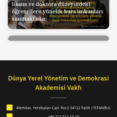
Erişimde Belediyelerle İş Birliği
lisans ve doktora düzeyindeki
Projesi” Kapsamında Kadına
öğrencilere yönelik burs imkanları
Yönelik Şiddetle Mücadele Rehberi
sunmaktadır
Tasarım ve Baskı Hizmetlerinin
alınması-11.09.2024/15.09.2024
Dünya Yerel Yönetim ve Demokrasi
Akademisi Vakfı
Alemdar, Yerebatan Cad. No:2 34122 Fatih / İSTANBUL
+90 212 511 10 10