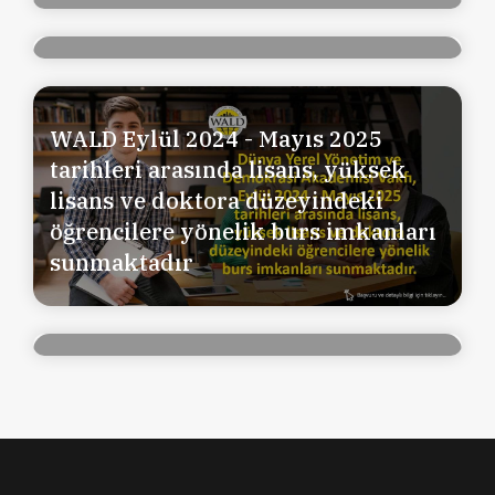
Hizmeti (13.11.2024/17.11.2024)
WALD Sosyal Koruma, Topluluk
WALD Eylül 2024 - Mayıs 2025
Hareketleri ve Kayıtlı Ekonomiye
tarihleri arasında lisans, yüksek
Erişimde Belediyelerle İş Birliği
lisans ve doktora düzeyindeki
Projesi” Kapsamında Kadına
öğrencilere yönelik burs imkanları
Yönelik Şiddetle Mücadele Rehberi
sunmaktadır
Tasarım ve Baskı Hizmetlerinin
alınması-11.09.2024/15.09.2024