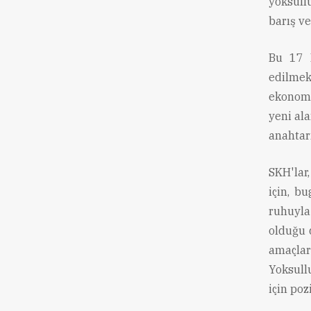
yoksull
barış ve
Bu 17 H
edilmek
ekonomik
yeni ala
anahtarı
SKH'lar
için, b
ruhuyla
olduğu 
amaçlar
Yoksull
için poz