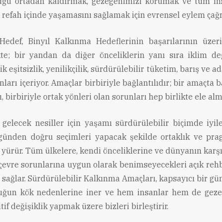
uğu ortadan kaldırmak, gezegenimizi korumak ve tüm in
 refah içinde yaşamasını sağlamak için evrensel eylem çağrı
edef, Binyıl Kalkınma Hedeflerinin başarılarının üzer
te; bir yandan da diğer önceliklerin yanı sıra iklim deği
 eşitsizlik, yenilikçilik, sürdürülebilir tüketim, barış ve ad
nları içeriyor. Amaçlar birbiriyle bağlantılıdır; bir amaçta 
, birbiriyle ortak yönleri olan sorunları hep birlikte ele alm
, gelecek nesiller için yaşamı sürdürülebilir biçimde iyil
ugünden doğru seçimleri yapacak şekilde ortaklık ve pr
 yürür. Tüm ülkelere, kendi önceliklerine ve dünyanın karşı
çevre sorunlarına uygun olarak benimseyecekleri açık rehb
 sağlar. Sürdürülebilir Kalkınma Amaçları, kapsayıcı bir gü
uğun kök nedenlerine iner ve hem insanlar hem de gez
itif değişiklik yapmak üzere bizleri birleştirir.