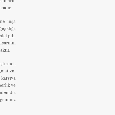
sanların
sıdır.
ine inşa
şikliği,
alet gibi
başarının
aktır.
eştirmek
agmatizm
 karşıya
erlik ve
ndemdir.
egenimiz