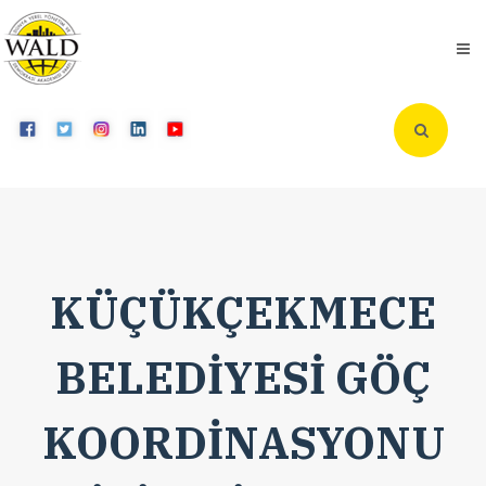
KÜÇÜKÇEKMECE
BELEDİYESİ GÖÇ
KOORDİNASYONU