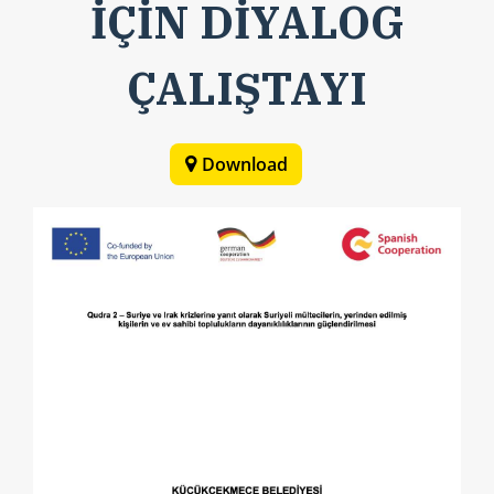
İÇİN DİYALOG
ÇALIŞTAYI
Download