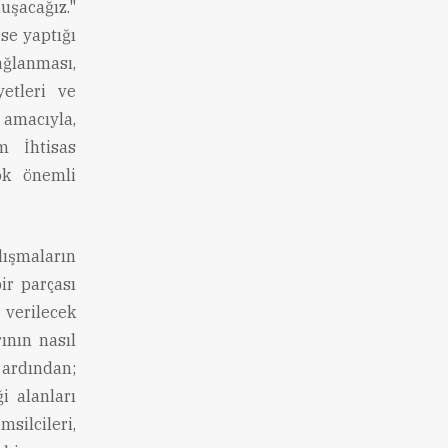
şacağız."
se yaptığı
ğlanması,
yetleri ve
 amacıyla,
m İhtisas
ok önemli
lışmaların
ir parçası
 verilecek
ının nasıl
 ardından;
i alanları
ilcileri,