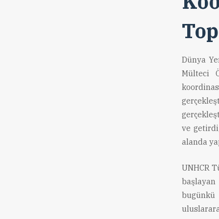
Koo
Top
Dünya Yer
Mülteci 
koordinas
gerçekleş
gerçekleş
ve getird
alanda yap
UNHCR Tür
başlayan
bugünkü 
uluslarar