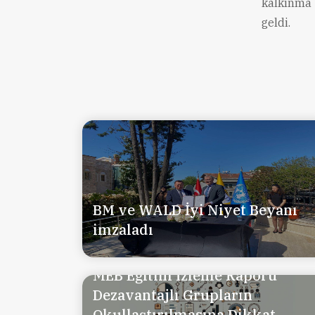
kalkınma 
geldi.
BM ve WALD İyi Niyet Beyanı
imzaladı
MEB Eğitim İzleme Raporu
Dezavantajlı Grupların
Okullaştırılmasına Dikkat