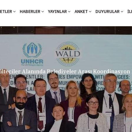
YETLER
HABERLER
YAYINLAR
ANKET
DUYURULAR
İL
ülteciler Alanında Belediyeler Arası Koordinasyo