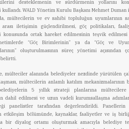
şkilerini desteklemenin ve sürdürmenin yollarını konu
ni kullandı. WALD Yönetim Kurulu Başkanı Mehmet Duman i
a, mültecilerin ve ev sahibi topluluğun uyumlarının sa
arası iletişimin güçlendirilmesi, göç politikaları, faali
i konusunda ortak hareket edilmesinin teşvik edilmesi
netimlerde “Göç Birimlerinin” ya da “Göç ve Uyu
larının” oluşturulmasının süreç yönetimi açısından ç
elirtti.
e, mülteciler alanında belediyeler nezdinde yürütülen ça
aşması, mültecilerin anlamlı katılım mekanizmalarının b
elediyelerin 5 yıllık strateji planlarına mültecilere
in dahil edilmesi ve uzun vadeli kurumsallaşma adımlar
ceği panelistler tarafından değerlendirildi. Panellerin
 etkileşim bölümünde, kaynaklar, faaliyetler ve iş birliğ
a bir diyalog ortamı oluşturmak amacıyla belediye tems