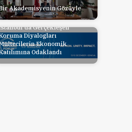
Bir Akademisyenin Gözüyle
İstanbul'da Gerçekleşen
Koruma Diyalogları
Mültecilerin Ekonomik
Katılımına Odaklandı