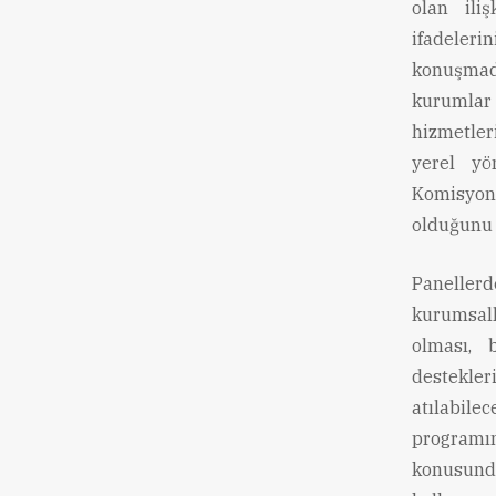
olan ili
ifadeleri
konuşmad
kurumlar 
hizmetler
yerel yö
Komisyon
olduğunu b
Panellerd
kurumsall
olması, b
destekler
atılabile
programın
konusund