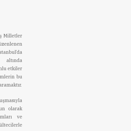
 Milletler
üzenlenen
stanbul’da
 altında
lu etkiler
imlerin bu
aramaktır.
nuşmasıyla
un olarak
umları ve
ltecilerle