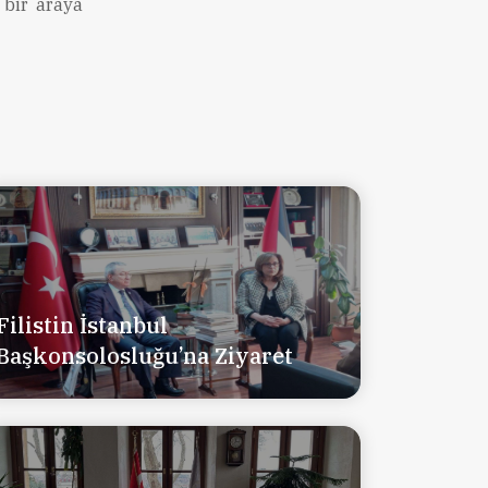
 bir araya
Filistin İstanbul
Başkonsolosluğu’na Ziyaret