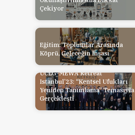
Çekiyor
Eğitim: Toplumlar Arasında
Köprü, Geleceğin İnşası
UCLG-MEWA Retreat
Istanbul’23: “Kentsel Ufukları
Yeniden Tanımlama” Temasıyla
Gerçekleşti