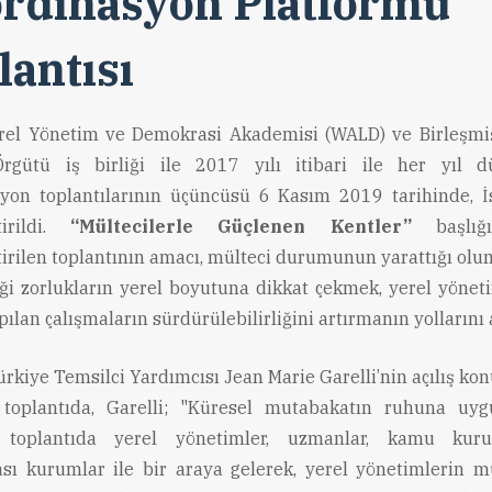
rdinasyon Platformu
lantısı
el Yönetim ve Demokrasi Akademisi (WALD) ve Birleşmiş
Örgütü iş birliği ile 2017 yılı itibari ile her yıl d
yon toplantılarının üçüncüsü 6 Kasım 2019 tarihinde, İ
tirildi.
“Mültecilerle Güçlenen Kentler”
başlığı
tirilen toplantının amacı, mülteci durumunun yarattığı olum
iği zorlukların yerel boyutuna dikkat çekmek, yerel yönet
ılan çalışmaların sürdürülebilirliğini artırmanın yollarını 
kiye Temsilci Yardımcısı Jean Marie Garelli’nin açılış ko
 toplantıda, Garelli; "Küresel mutabakatın ruhuna uyg
toplantıda yerel yönetimler, uzmanlar, kamu kur
ası kurumlar ile bir araya gelerek, yerel yönetimlerin mü