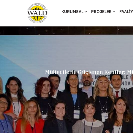
KURUMSAL
PROJELER
FAALİ
Mültecilerle Güçlenen Kentler: M