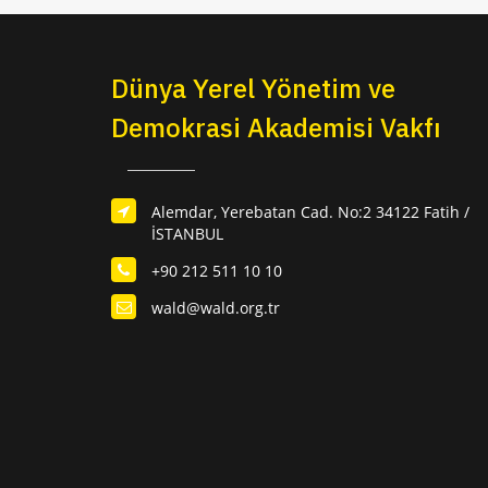
Dünya Yerel Yönetim ve
Demokrasi Akademisi Vakfı
Alemdar, Yerebatan Cad. No:2 34122 Fatih /
İSTANBUL
+90 212 511 10 10
wald@wald.org.tr