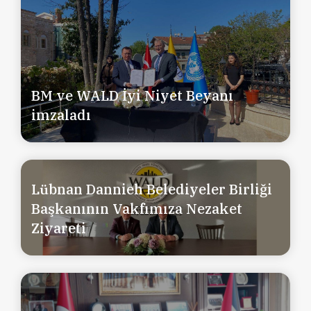
BM ve WALD İyi Niyet Beyanı
imzaladı
Lübnan Dannieh Belediyeler Birliği
Başkanının Vakfımıza Nezaket
Ziyareti