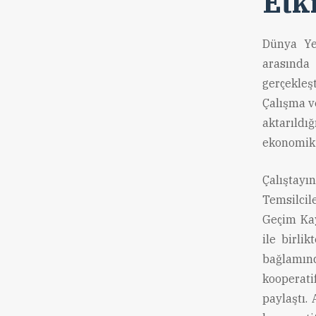
Etk
Dünya Ye
arasında
gerçekleş
Çalışma v
aktarıldığ
ekonomik v
Çalıştayı
Temsilcil
Geçim Ka
ile birli
bağlamınd
kooperati
paylaştı.