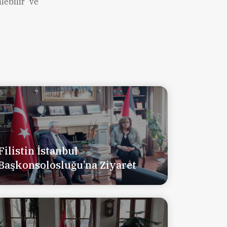
lebilir ve
Filistin İstanbul
Başkonsolosluğu’na Ziyaret