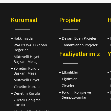
Kurumsal
Projeler
H
Hakkımızda
Devam Eden Projeler
WALD'ı WALD Yapan
Tamamlanan Projeler
Değerler
Faaliyetlerimiz
Y
Mütevelli Heyet
Başkanı Mesajı
Yönetim Kurulu
Etkinlikler
Başkanı Mesajı
Eğitimler
Mütevelli Heyeti
Zirveler
Yönetim Kurulu
Forum, Kongre ve
Denetim Kurulu
Sempozyumlar
Yüksek Danışma
Kurulu