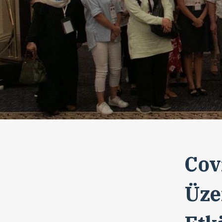
Cov
Üze