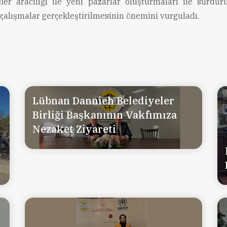
fler aracılığı ile yeni pazarlar oluşturmaları ile sürdürü
 çalışmalar gerçekleştirilmesinin önemini vurguladı.
Lübnan Dannieh Belediyeler
Birliği Başkanının Vakfımıza
Nezaket Ziyareti