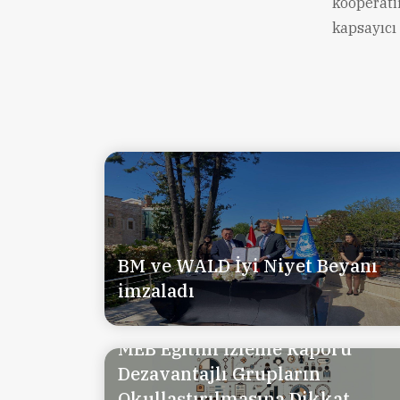
kooperati
kapsayıcı
BM ve WALD İyi Niyet Beyanı
imzaladı
MEB Eğitim İzleme Raporu
Dezavantajlı Grupların
Okullaştırılmasına Dikkat