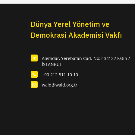
Dünya Yerel Yönetim ve
Demokrasi Akademisi Vakfı
Alemdar, Yerebatan Cad. No:2 34122 Fatih /
İSTANBUL
+90 212 511 10 10
wald@wald.org.tr