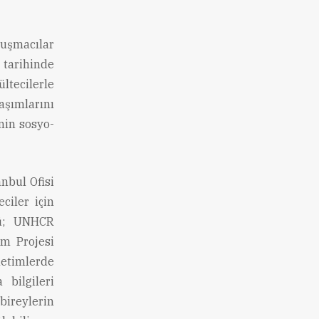
uşmacılar
tarihinde
ltecilerle
aşımlarını
inin sosyo-
nbul Ofisi
ciler için
rü; UNHCR
im Projesi
netimlerde
 bilgileri
bireylerin