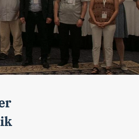
er
ik