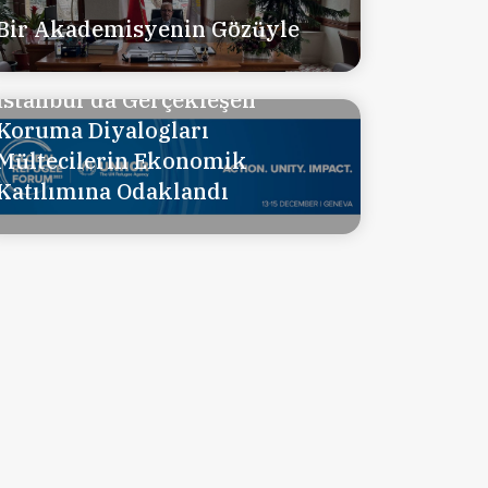
Bir Akademisyenin Gözüyle
İstanbul'da Gerçekleşen
Koruma Diyalogları
Mültecilerin Ekonomik
Katılımına Odaklandı