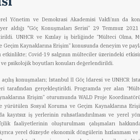
isi
rel Yönetim ve Demokrasi Akademisi Vakfı’nın da kon
 yer aldığı "Göç Konuşmaları Serisi” 29 Temmuz 2021 
tirildi. UNHCR ve Kızılay iş birliğinde “Mülteci Olma, Mü
e Geçim Kaynaklarına Erişim” konusunda deneyim ve payl
ı etkinlikte; Covid-19 salgının mülteciler üzerindeki etkis
e psikolojik boyutları konuları değerlendirildi.
n açılış konuşmaları; İstanbul İl Göç İdaresi ve UNHCR İsta
eri tarafından gerçekleştirildi. Programda yer alan “Mülte
ynaklarına Erişim” oturumunda WALD Proje Koordinatö
kte yürütülen Sosyal Koruma ve Geçim Kaynaklarına Eriş
a kayıtsız iş yerlerinin ruhsatlandırılması ve yerel yö
fçilik faaliyetlerinin oluşturulması çalışmaları hakkında
 Ayrıca yerel düzeyde ekonomik döngülerin hızlanması ve 