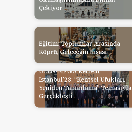
Çekiyor
Eğitim: Toplumlar Arasında
Köprü, Geleceğin İnşası
UCLG-MEWA Retreat
Istanbul’23: “Kentsel Ufukları
Yeniden Tanımlama” Temasıyla
Gerçekleşti