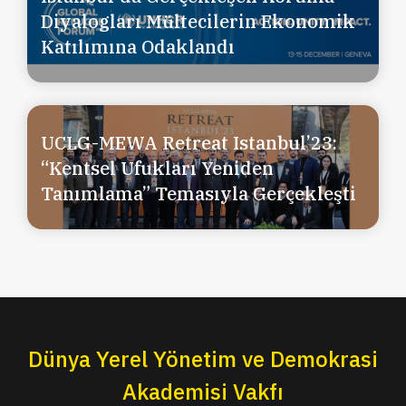
Diyalogları Mültecilerin Ekonomik
Katılımına Odaklandı
UCLG-MEWA Retreat Istanbul’23:
“Kentsel Ufukları Yeniden
Tanımlama” Temasıyla Gerçekleşti
Dünya Yerel Yönetim ve Demokrasi
Akademisi Vakfı