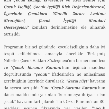
için Çocuk İşçiliği, İşverenler ve Özel Sektör İçin
Çocuk İşçiliği, Çocuk İşçiliği Risk Değerlendirmesi,
İşyerinde Çocuklara Yönelik Zararı Azaltma
Stratejileri, Çocuk İşçiliği Standart
Göstergeleri’
konuları derinlemesine ele alınarak
tartışıldı.
Programın birinci gününde; çocuk işçiliğinin daha iyi
tespit edilebilmesi amacıyla öncelikle ‘Birleşmiş
Milletler Çocuk Hakları Sözleşmesi’nin birinci maddesi
ve ‘
Çocuk Koruma Kanunu’
nun üçüncü maddesi
doğrultusunda
“çocuk”
ifadesinden ne anlaşılması
gerektiğinin üzerinde durularak,
“kazai rüşt”
kavramı
da ayrıca tartışıldı. Yine
‘Çocuk Koruma Kanunu’
nun
ikinci maddesinde yer alan “korunmaya ihtiyacı olan
çocuk” kavramı tartışılarak Türk Ceza Kanunu’nun 80.
maddesi üçüncü fıkrasında yer verilen
“çocuk