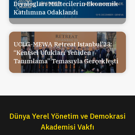
Diyalogları Mültecilerin Ekonomik
Katılımına Odaklandı
UCLG-MEWA Retreat Istanbul’23:
“Kentsel Ufukları Yeniden
Tanımlama” Temasıyla Gerçekleşti
Dünya Yerel Yönetim ve Demokrasi
Akademisi Vakfı