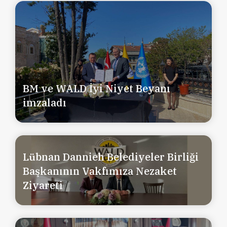
BM ve WALD İyi Niyet Beyanı
imzaladı
Lübnan Dannieh Belediyeler Birliği
Başkanının Vakfımıza Nezaket
Ziyareti