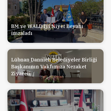
BM ve WALD İyi Niyet Beyanı
imzaladı
Lübnan Dannieh Belediyeler Birliği
Başkanının Vakfımıza Nezaket
Ziyareti