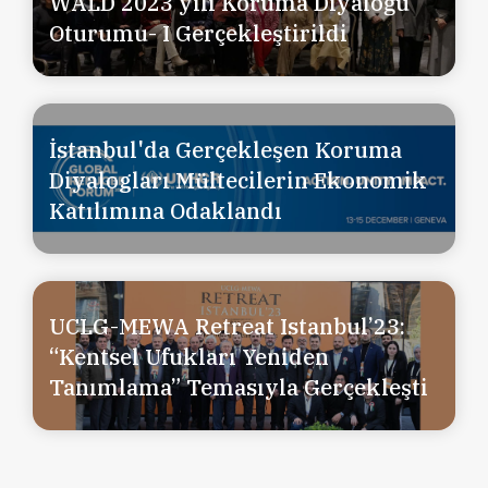
WALD 2023 yılı Koruma Diyaloğu
Oturumu- I Gerçekleştirildi
İstanbul'da Gerçekleşen Koruma
Diyalogları Mültecilerin Ekonomik
Katılımına Odaklandı
UCLG-MEWA Retreat Istanbul’23:
“Kentsel Ufukları Yeniden
Tanımlama” Temasıyla Gerçekleşti