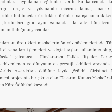
kadınlara uygulamalı eğitimler verdi. Bu kapsamda kur
reçel, erişte ve yıkanabilir tasarım kumaş maske 
irdiler. Katılımcılar, ürettikleri ürünleri satışa sunarak ken
uşturdukları gibi aynı zamanda da aile bütçelerin
n mutluluğunu yaşadılar.
cılarının ürettikleri maskelerin ön yüz süslemelerinde Tür
l el sanatları işlemeleri ve doğal taşlar kullanılmış olup
ske” çalışması Uluslararası Halkla İlişkiler Derne
n düzenlenen ve dünyanın en prestijli ödülleri arasında 
orlds Awards’tan ödülüne layık görüldü. Girişimci K
mesi projesinin bir çıktısı olan “Tasarım Kumaş Maske” ça
tın Küre Ödülü’nü kazandı.