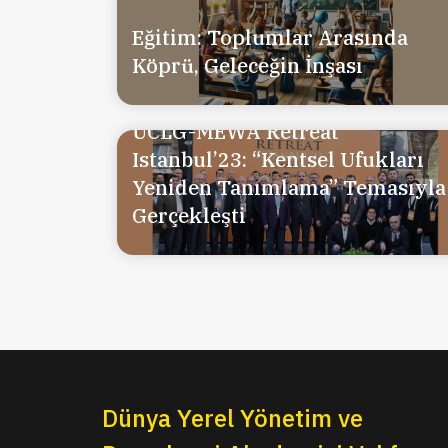
Eğitim: Toplumlar Arasında
Köprü, Geleceğin İnşası
UCLG-MEWA Retreat
Istanbul’23: “Kentsel Ufukları
Yeniden Tanımlama” Temasıyla
Gerçekleşti
Dünya Yerel Yönetim ve