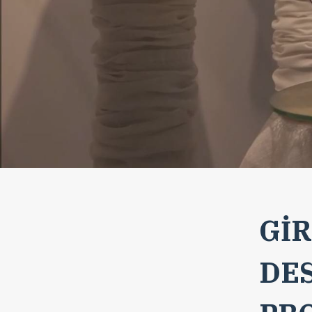
GİR
DE