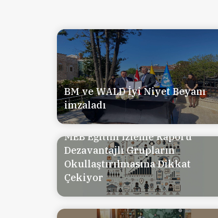
BM ve WALD İyi Niyet Beyanı
imzaladı
MEB Eğitim İzleme Raporu
Dezavantajlı Grupların
Okullaştırılmasına Dikkat
Çekiyor