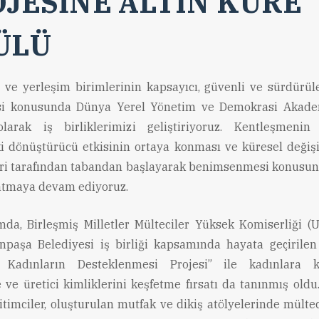
JESİNE ALTIN KÜRE
ÜLÜ
n ve yerleşim birimlerinin kapsayıcı, güvenli ve sürdürüle
esi konusunda Dünya Yerel Yönetim ve Demokrasi Akadem
larak iş birliklerimizi geliştiriyoruz. Kentleşmenin
i dönüştürücü etkisinin ortaya konması ve küresel değiş
eri tarafından tabandan başlayarak benimsenmesi konusun
atmaya devam ediyoruz.
da, Birleşmiş Milletler Mülteciler Yüksek Komiserliği 
paşa Belediyesi iş birliği kapsamında hayata geçirilen 
i Kadınların Desteklenmesi Projesi” ile kadınlara ke
e ve üretici kimliklerini keşfetme fırsatı da tanınmış oldu
timciler, oluşturulan mutfak ve dikiş atölyelerinde mültec