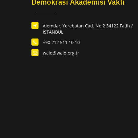
Demokrasi Akademisi Vakfı
Alemdar, Yerebatan Cad. No:2 34122 Fatih /
İSTANBUL
+90 212 511 10 10
wald@wald.org.tr