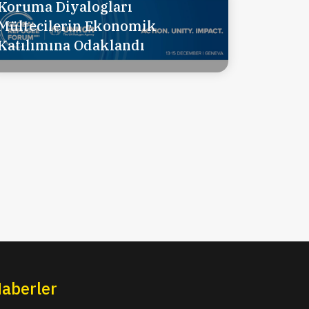
Koruma Diyalogları
Mültecilerin Ekonomik
Katılımına Odaklandı
aberler