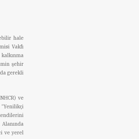
bilir hale
isi Vakfı
 kalkınma
imin şehir
da gerekli
(UNHCR) ve
“Yenilikçi
ndilerini
. Alanında
i ve yerel