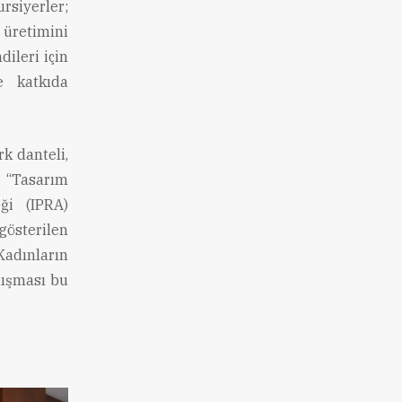
siyerler;
üretimini
dileri için
e katkıda
k danteli,
, “Tasarım
ği (IPRA)
gösterilen
adınların
lışması bu