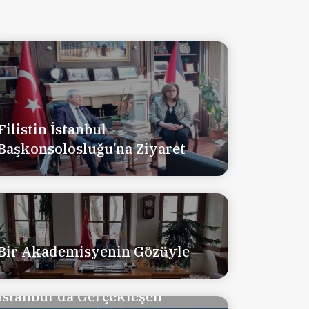
Filistin İstanbul
Başkonsolosluğu’na Ziyaret
Bir Akademisyenin Gözüyle
İstanbul'da Gerçekleşen