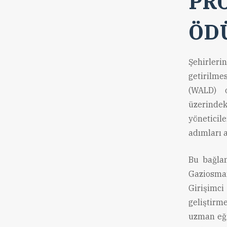
PRO
ÖD
Şehirleri
getirilm
(WALD) o
üzerindek
yöneticil
adımları 
Bu bağlam
Gaziosman
Girişimc
geliştirm
uzman eği