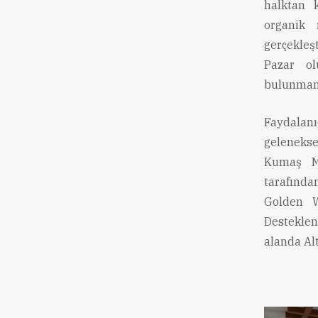
halktan 
organik 
gerçekleşt
Pazar ol
bulunmanı
Faydalanı
gelenekse
Kumaş Ma
tarafında
Golden W
Desteklen
alanda Al