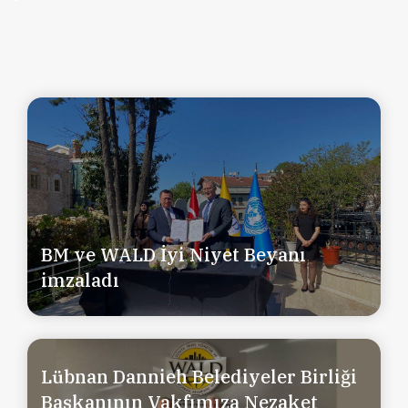
BM ve WALD İyi Niyet Beyanı
imzaladı
Lübnan Dannieh Belediyeler Birliği
Başkanının Vakfımıza Nezaket