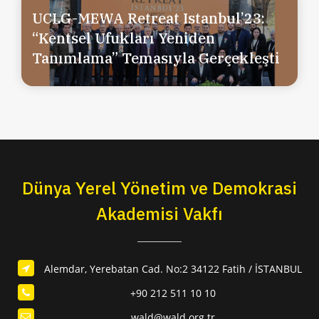
UCLG-MEWA Retreat Istanbul’23:
“Kentsel Ufukları Yeniden
Tanımlama” Temasıyla Gerçekleşti
Dünya Yerel Yönetim ve Demokrasi
Akademisi Vakfı
Alemdar, Yerebatan Cad. No:2 34122 Fatih / İSTANBUL
+90 212 511 10 10
wald@wald.org.tr