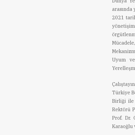
Dünya Ye
arasında 
2021 tarih
yönetişim
örgütlenm
Mücadele
Mekanizma
Uyum ve 
Yerelleşme
Çalıştayı
Türkiye Be
Birliği i
Rektörü P
Prof. Dr
Karaoğlu 