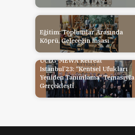
Eğitim: Toplumlar Arasında
Köprü, Geleceğin İnşası
UCLG-MEWA Retreat
Istanbul’23: “Kentsel Ufukları
Yeniden Tanımlama” Temasıyla
Gerçekleşti