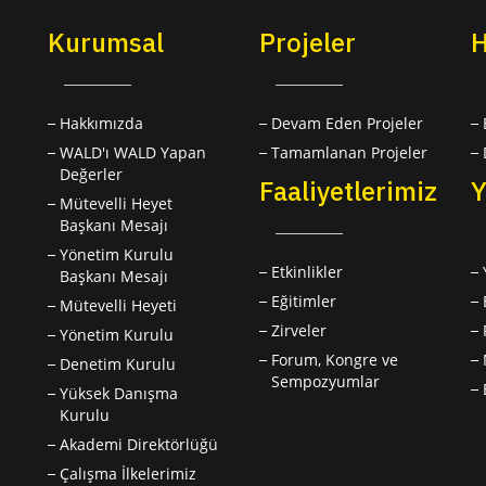
Kurumsal
Projeler
H
Hakkımızda
Devam Eden Projeler
WALD'ı WALD Yapan
Tamamlanan Projeler
Değerler
Faaliyetlerimiz
Y
Mütevelli Heyet
Başkanı Mesajı
Yönetim Kurulu
Etkinlikler
Başkanı Mesajı
Eğitimler
Mütevelli Heyeti
Zirveler
Yönetim Kurulu
Forum, Kongre ve
Denetim Kurulu
Sempozyumlar
Yüksek Danışma
Kurulu
Akademi Direktörlüğü
Çalışma İlkelerimiz