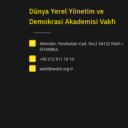
Dünya Yerel Yönetim ve
Demokrasi Akademisi Vakfı
Alemdar, Yerebatan Cad. No:2 34122 Fatih /
İSTANBUL
+90 212 511 10 10
wald@wald.org.tr