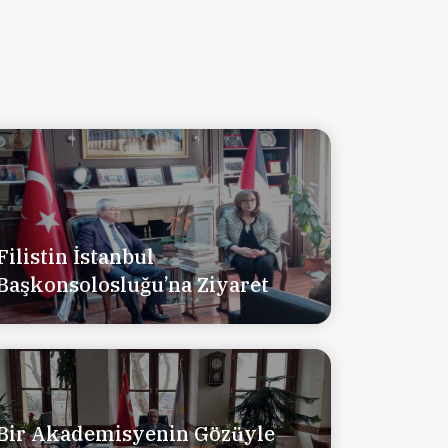
Filistin İstanbul
Başkonsolosluğu’na Ziyaret
Bir Akademisyenin Gözüyle