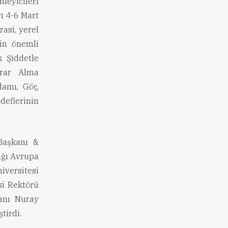
eyicileri
ı 4-6 Mart
rasi, yerel
çin önemli
k Şiddetle
arar Alma
damı, Göç,
eflerinin
 Başkanı &
lığı Avrupa
iversitesi
si Rektörü
anı Nuray
tirdi.