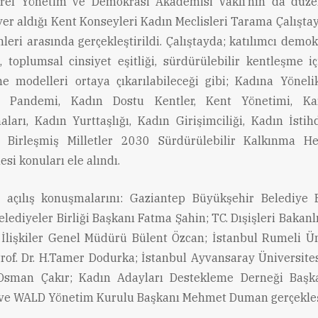
rel Yönetim ve Demokrasi Akademisi Vakfı’nın da düzenl
yer aldığı Kent Konseyleri Kadın Meclisleri Tarama Çalıştay
leri arasında gerçekleştirildi. Çalıştayda; katılımcı demok
, toplumsal cinsiyet eşitliği, sürdürülebilir kentleşme i
e modelleri ortaya çıkarılabileceği gibi; Kadına Yöneli
, Pandemi, Kadın Dostu Kentler, Kent Yönetimi, K
ları, Kadın Yurttaşlığı, Kadın Girişimciliği, Kadın İstih
Birleşmiş Milletler 2030 Sürdürülebilir Kalkınma Hed
si konuları ele alındı.
n açılış konuşmalarını: Gaziantep Büyükşehir Belediye
lediyeler Birliği Başkanı Fatma Şahin; TC. Dışişleri Bakan
le İlişkiler Genel Müdürü Bülent Özcan; İstanbul Rumeli Ün
rof. Dr. H.Tamer Dodurka; İstanbul Ayvansaray Üniversite
. Osman Çakır; Kadın Adayları Destekleme Derneği Başk
ve WALD Yönetim Kurulu Başkanı Mehmet Duman gerçekleş