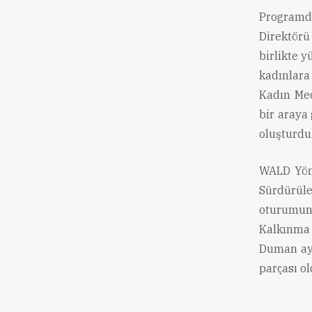
Programda
Direktörü
birlikte 
kadınlara
Kadın Mec
bir araya 
oluşturdu
WALD Yön
Sürdürül
oturumun
Kalkınma 
Duman ayr
parçası ol