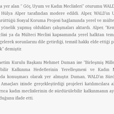
 yer alan “ Göç, Uyum ve Kadın Meclisleri” oturumu WA
 Hülya Alper tarafından modere edildi. Alper, WALD’ın
yürüttüğü Sosyal Koruma Projesi bağlamında yerel ve mülte
 yönelik yapmış oldukları çalışmaları aktardı. Alper, “Ke
lisi ya da Mülteci Meclisi kapsamında yerel halktan temsi
gelerek sorunlarını dile getirdiği, temsil hakkı elde ettiği 
k” demiştir.
etim Kurulu Başkanı Mehmet Duman ise “Birleşmiş Mille
ebilir Kalkınma Hedeflerinin Yerelleşmesi ve Kadın Me
da konuşmacı olarak yer almıştır. Duman, WALD’ın Sürdü
Amaçları izinde gerçekleştirdiği projeleri katılımcılara ak
ıca kadın meclislerinin de sürdürülebilir kalkınmanın ay
duğunu ifade etti.