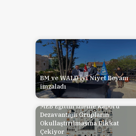
BM ve WALD İyi Niyet Beyanı
imzaladı
MEB Eğitim İzleme Raporu
Dezavantajlı Grupların
Okullaştırılmasına Dikkat
Çekiyor