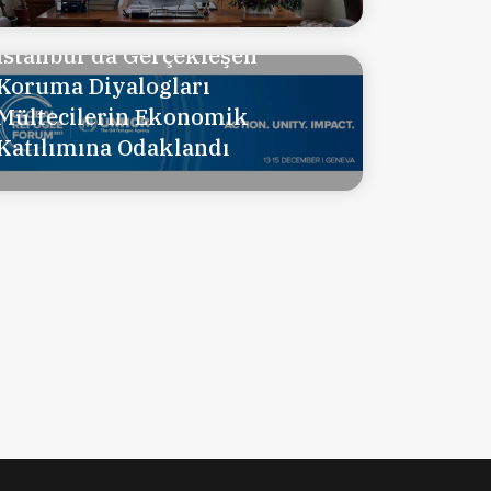
İstanbul'da Gerçekleşen
Koruma Diyalogları
Mültecilerin Ekonomik
Katılımına Odaklandı