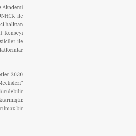
LD Akademi
 UNHCR ile
ci halktan
nt Konseyi
lciler ile
platformlar
tler 2030
clisleri"
rülebilir
tarmıştır.
rılmaz bir