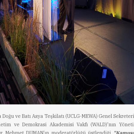
 Doğu ve Batı Asya Teşkilatı (UCLG-MEWA) Genel Sekreter
netim ve Demokrasi Akademisi Vakfı (WALD)'nın Yönet
Dr. Mehmet DUMAN’ın moderatörlüğü üstlendiği
"Kamusal