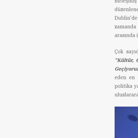
Birleşmi
düzenlen
Dublin'de
zamanda a
arasında 
Çok sayıd
"Kültür, 
Geçiyoru
eden en 
politika y
uluslarara