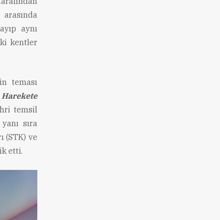
arafından
 arasında
mayıp aynı
ki kentler
nin teması
n Harekete
hri temsil
yanı sıra
rı (STK) ve
k etti.