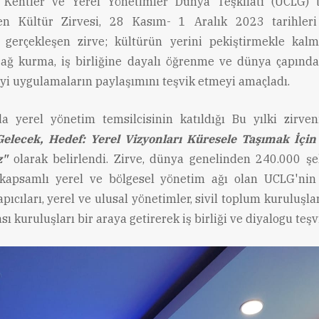
ş Kentler ve Yerel Yönetimler Dünya Teşkilatı (UCLG) t
en Kültür Zirvesi, 28 Kasım- 1 Aralık 2023 tarihleri
 gerçekleşen zirve; kültürün yerini pekiştirmekle kal
ğ kurma, iş birliğine dayalı öğrenme ve dünya çapında
iyi uygulamaların paylaşımını teşvik etmeyi amaçladı.
a yerel yönetim temsilcisinin katıldığı Bu yılki zirve
Gelecek, Hedef: Yerel Vizyonları Küresele Taşımak İçi
z"
olarak belirlendi. Zirve, dünya genelinden 240.000 şe
kapsamlı yerel ve bölgesel yönetim ağı olan UCLG'nin 
apıcıları, yerel ve ulusal yönetimler, sivil toplum kuruluşla
sı kuruluşları bir araya getirerek iş birliği ve diyalogu teşvi