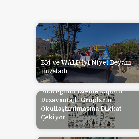
BM ve WALD İyi Niyet Beyanı
imzaladı
MEB Eğitim İzleme Raporu
Dezavantajlı Grupların
Okullaştırılmasına Dikkat
Çekiyor