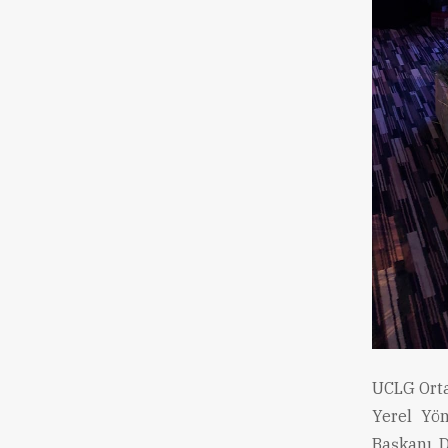
UCLG Orta
Yerel Yö
Başkanı 