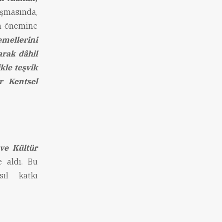
uşmasında,
ın önemine
ellerini
rak dâhil
kle teşvik
r Kentsel
ve Kültür
e aldı. Bu
sıl katkı