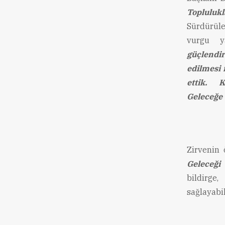
Toplulukl
Sürdürüle
vurgu y
güçlendi
edilmesi 
ettik. K
Geleceğe 
Zirvenin 
Geleceği
bildirge
sağlayabi