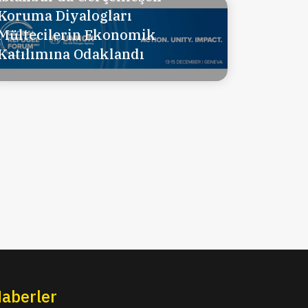
Koruma Diyalogları
Mültecilerin Ekonomik
Katılımına Odaklandı
aberler