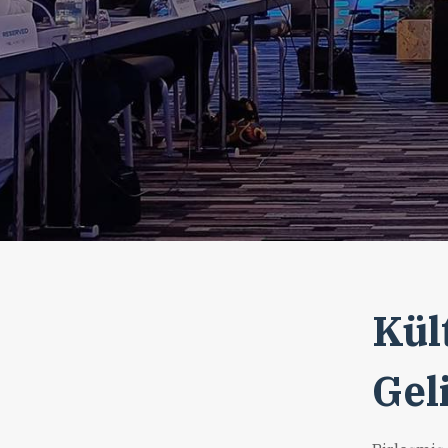
Kül
Gel