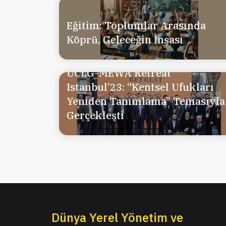
Eğitim: Toplumlar Arasında
Köprü, Geleceğin İnşası
UCLG-MEWA Retreat
Istanbul’23: “Kentsel Ufukları
Yeniden Tanımlama” Temasıyla
Gerçekleşti
Dünya Yerel Yönetim ve