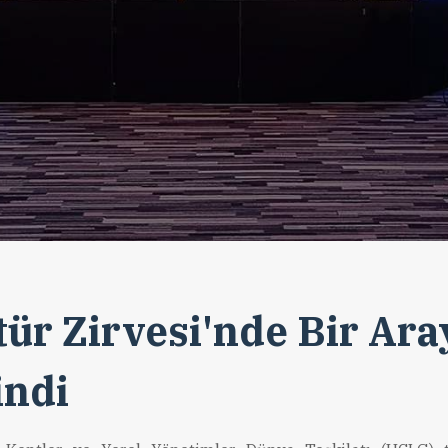
tür Zirvesi'nde Bir Ara
indi