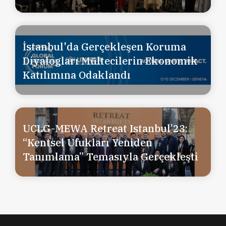
İstanbul'da Gerçekleşen Koruma
Diyalogları Mültecilerin Ekonomik
Katılımına Odaklandı
UCLG-MEWA Retreat Istanbul’23:
“Kentsel Ufukları Yeniden
Tanımlama” Temasıyla Gerçekleşti