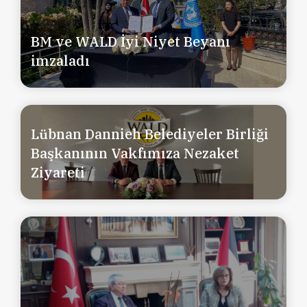
BM ve WALD İyi Niyet Beyanı
imzaladı
Lübnan Dannieh Belediyeler Birliği
Başkanının Vakfımıza Nezaket
Ziyareti