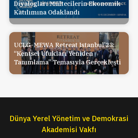
Diyalogları Mültecilerin Ekonomik
Katılımına Odaklandı
UCLG-MEWA Retreat Istanbul’23:
“Kentsel Ufukları Yeniden
Tanımlama” Temasıyla Gerçekleşti
Dünya Yerel Yönetim ve Demokrasi
Akademisi Vakfı