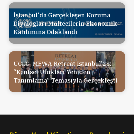
İstanbul'da Gerçekleşen Koruma
Diyalogları Mültecilerin Ekonomik
Katılımına Odaklandı
UCLG-MEWA Retreat Istanbul’23:
“Kentsel Ufukları Yeniden
Tanımlama” Temasıyla Gerçekleşti