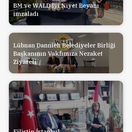
BM ve WALD İyi Niyet Beyanı
imzaladı
Lübnan Dannieh Belediyeler Birliği
Başkanının Vakfımıza Nezaket
Ziyareti
Filistin İstanbul