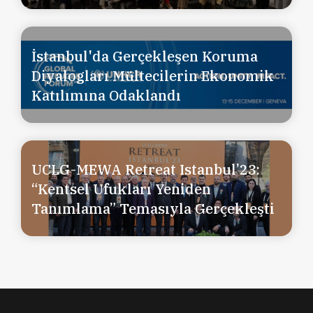
İstanbul'da Gerçekleşen Koruma
Diyalogları Mültecilerin Ekonomik
Katılımına Odaklandı
UCLG-MEWA Retreat Istanbul’23:
“Kentsel Ufukları Yeniden
Tanımlama” Temasıyla Gerçekleşti