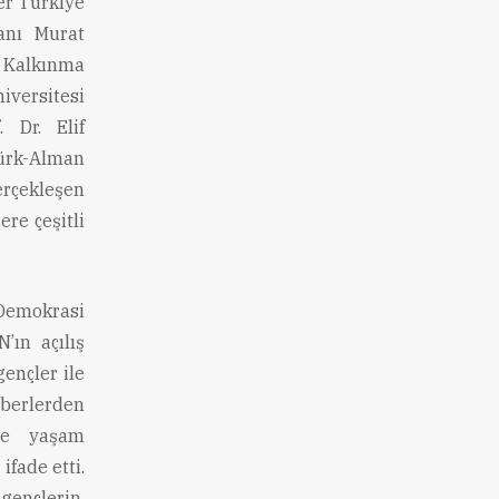
er Türkiye
anı Murat
 Kalkınma
ersitesi
 Dr. Elif
rk-Alman
erçekleşen
re çeşitli
Demokrasi
ın açılış
ençler ile
hberlerden
de yaşam
ifade etti.
gençlerin,