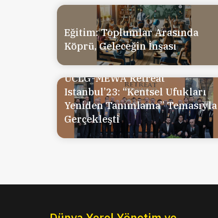
Eğitim: Toplumlar Arasında
Köprü, Geleceğin İnşası
UCLG-MEWA Retreat
Istanbul’23: “Kentsel Ufukları
Yeniden Tanımlama” Temasıyla
Gerçekleşti
Dünya Yerel Yönetim ve