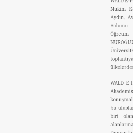
WALD E-Pa
Mukim Ko
Aydın, A
Bölümü 
Öğretim 
NUROĞLU
Üniversit
toplantıy
ülkelerden
WALD E-P
Akademis
konuşmala
bu ulusla
biri ola
alanlarına
Duman kon