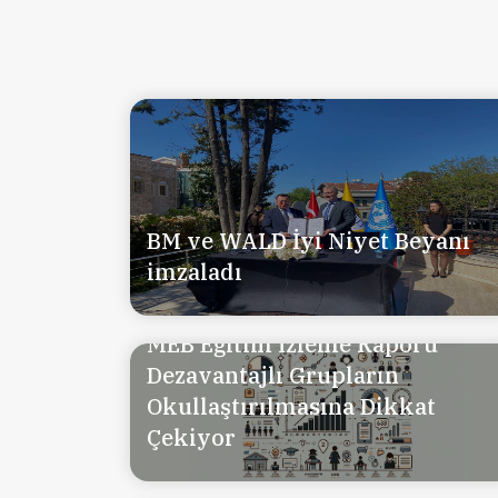
BM ve WALD İyi Niyet Beyanı
imzaladı
MEB Eğitim İzleme Raporu
Dezavantajlı Grupların
Okullaştırılmasına Dikkat
Çekiyor