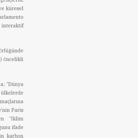
 ve küresel
arlamento
 interaktif
rlüğünde
 öncelikli
a; “Dünya
 ülkelerde
Amaçlarına
’nin Paris
en “İklim
ğunu ifade
rin karbon