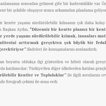
lanlamanın sonradan gelmesi gibi bir kadersizlikle var. 
 kent bir şekilde oluşuyor sonra arkasından planlama geliyo
ir kentte yaşamı sürdürülebilir kılmanın çok daha kola
n Başkan Aydın,
"Düzensiz bir kentte plansız bir ken
ir yerde yaşamı sürdürülebilir kılmak, insanları mut
litesini arttırmak gerçekten çok büyük bir feda
gerektiriyor”
ifadeleri ile konuşmalarını sonlandırdı.
ası boyutta oldukça ilgi gösterilen ve hibrit olarak gerçek
da katılımcılar; Türkiye’den diğer ülkelerden katılan genç
rülebilir Kentler ve Topluluklar”
ile ilgili sorularını ce
le fotoğrafı çekimi ile sona erdi.