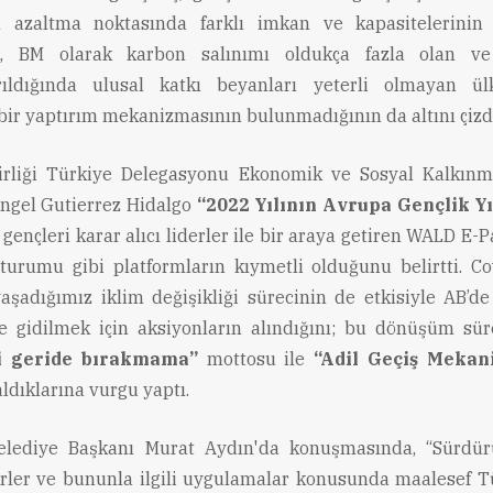
nı azaltma noktasında farklı imkan ve kapasitelerinin
ek, BM olarak karbon salınımı oldukça fazla olan v
ırıldığında ulusal katkı beyanları yeterli olmayan ül
bir yaptırım mekanizmasının bulunmadığının da altını çizd
irliği Türkiye Delegasyonu Ekonomik ve Sosyal Kalkın
ngel Gutierrez Hidalgo
“2022 Yılının Avrupa Gençlik Yı
 gençleri karar alıcı liderler ile bir araya getiren WALD E
turumu gibi platformların kıymetli olduğunu belirtti. Co
aşadığımız iklim değişikliği sürecinin de etkisiyle AB’de
ğe gidilmek için aksiyonların alındığını; bu dönüşüm sü
i geride bırakmama”
mottosu ile
“Adil Geçiş Mekan
ldıklarına vurgu yaptı.
lediye Başkanı Murat Aydın'da konuşmasında, “Sürdürül
hirler ve bununla ilgili uygulamalar konusunda maalesef T