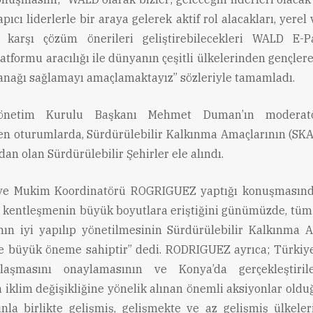
apıcı liderlerle bir araya gelerek aktif rol alacakları, yerel
a karşı çözüm önerileri geliştirebilecekleri WALD E-P
atformu aracılığı ile dünyanın çeşitli ülkelerinden gençlere
lanağı sağlamayı amaçlamaktayız” sözleriyle tamamladı.
netim Kurulu Başkanı Mehmet Duman’ın moderatö
en oturumlarda, Sürdürülebilir Kalkınma Amaçlarının (SKA)
an olan Sürdürülebilir Şehirler ele alındı.
ye Mukim Koordinatörü ROGRIGUEZ yaptığı konuşmasınd
 kentleşmenin büyük boyutlara eriştiğini günümüzde, tüm
ın iyi yapılıp yönetilmesinin Sürdürülebilir Kalkınma 
e büyük öneme sahiptir” dedi. RODRIGUEZ ayrıca; Türkiye
laşmasını onaylamasının ve Konya’da gerçekleştiril
n iklim değişikliğine yönelik alınan önemli aksiyonlar oldu
unla birlikte gelişmiş, gelişmekte ve az gelişmiş ülkele