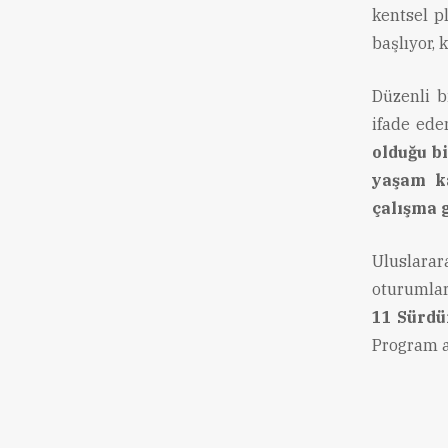
kentsel p
başlıyor,
Düzenli b
ifade ede
olduğu b
yaşam ka
çalışma 
Uluslarar
oturumlar
11 Sürdü
Program ai