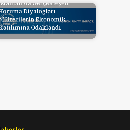
İstanbul'da Gerçekleşen
Koruma Diyalogları
Mültecilerin Ekonomik
Katılımına Odaklandı
aberler