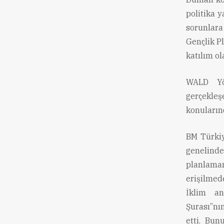
politika y
sorunlar
Gençlik Pl
katılım o
WALD Yö
gerçekleş
konularınd
BM Türki
genelinde
planlaman
erişilmed
İklim an
Şurası”nı
etti. Bun