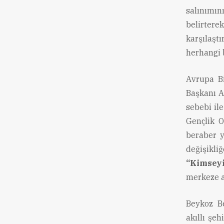
salınımı
belirter
karşılaşt
herhangi 
Avrupa B
Başkanı A
sebebi ile
Gençlik O
beraber y
değişikli
“Kimsey
merkeze a
Beykoz Be
akıllı şe