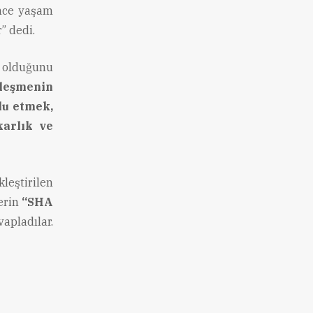
Önce yaşam
r” dedi.
y olduğunu
tleşmenin
lu etmek,
karlık ve
leştirilen
lerin
“SHA
vapladılar.