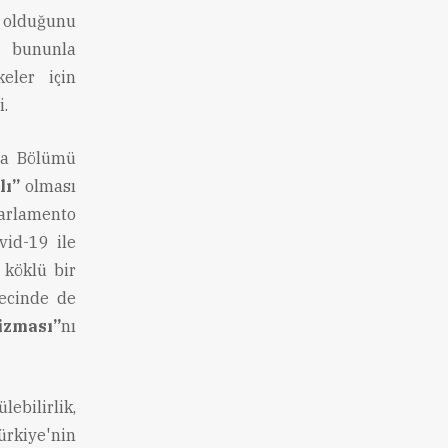
 olduğunu
e bununla
keler için
i.
ma Bölümü
lı”
olması
-Parlamento
vid-19 ile
 köklü bir
recinde de
izması”
nı
ebilirlik,
ürkiye'nin