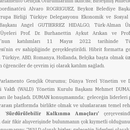
rlamento Gençlik Oturumlarının ikincisi; Birleşmiş Milletl
ordinatörü Alvaro ROGRIGUEZ, Beykoz Belediye Başk
vrupa Birliği Türkiye Delegasyonu Ekonomik ve Sosyal
Başkanı Angel GUTIERREZ HIDALGO, Türk-Alman Üniv
Üyeleri Prof. Dr. Burhanettin Aykut Arıkan ve Prof.
’nun katılımları 11 Mayıs 2022 tarihinde Tü
esi’nin ev sahipliğinde gerçekleştirildi. Hibrit formatta g
a Türkiye, ABD, Romanya, Hollanda, Belçika başta olmak üze
 öğrenciler de çevrim içi olarak katılım sağladı.
arlamento Gençlik Oturumu; Dünya Yerel Yönetim ve 
i Vakfı (WALD) Yönetim Kurulu Başkanı Mehmet DUMAN’
rı ile başladı. DUMAN konuşmasında; geleceğin liderleri g
rarası platformda birlikte olmak ve uluslararası temel re
n ‘
Sürdürülebilir Kalkınma Amaçları’
çerçevesin
 dair fikir alışverişinde bulunmanın çok kıymetli olduğunu 
uşmasını; “WALD olarak bizler; geleceğin liderleri olacak 