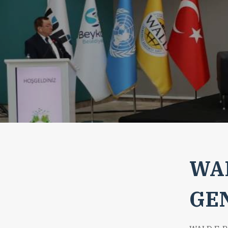
WAL
GE