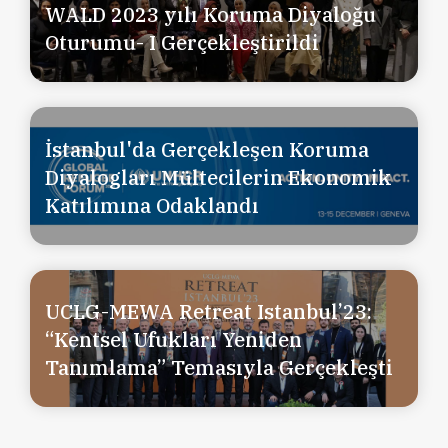
WALD 2023 yılı Koruma Diyaloğu
Oturumu- I Gerçekleştirildi
İstanbul'da Gerçekleşen Koruma
Diyalogları Mültecilerin Ekonomik
Katılımına Odaklandı
UCLG-MEWA Retreat Istanbul’23:
“Kentsel Ufukları Yeniden
Tanımlama” Temasıyla Gerçekleşti