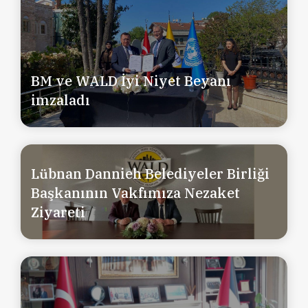
BM ve WALD İyi Niyet Beyanı
imzaladı
Lübnan Dannieh Belediyeler Birliği
Başkanının Vakfımıza Nezaket
Ziyareti