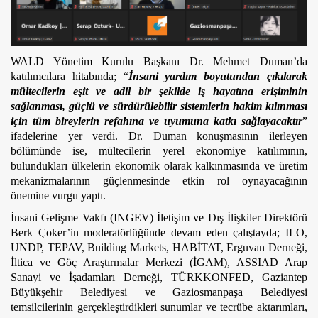
WALD Yönetim Kurulu Başkanı Dr. Mehmet Duman’da 
katılımcılara hitabında; “
İnsani yardım boyutundan çıkılarak 
mültecilerin eşit ve adil bir şekilde iş hayatına erişiminin 
sağlanması, güçlü ve sürdürülebilir sistemlerin hakim kılınması 
için tüm bireylerin refahına ve uyumuna katkı sağlayacaktır
” 
ifadelerine yer verdi. Dr. Duman konuşmasının ilerleyen 
bölümünde ise, mültecilerin yerel ekonomiye katılımının, 
bulundukları ülkelerin ekonomik olarak kalkınmasında ve üretim 
mekanizmalarının güçlenmesinde etkin rol oynayacağının 
önemine vurgu yaptı. 
İnsani Gelişme Vakfı (INGEV) İletişim ve Dış İlişkiler Direktörü 
Berk Çoker’in moderatörlüğünde devam eden çalıştayda; ILO, 
UNDP, TEPAV, Building Markets, HABİTAT, Erguvan Derneği, 
İltica ve Göç Araştırmalar Merkezi (İGAM), ASSIAD Arap 
Sanayi ve İşadamları Derneği, TÜRKKONFED, Gaziantep 
Büyükşehir Belediyesi ve Gaziosmanpaşa Belediyesi 
temsilcilerinin gerçekleştirdikleri sunumlar ve tecrübe aktarımları, 