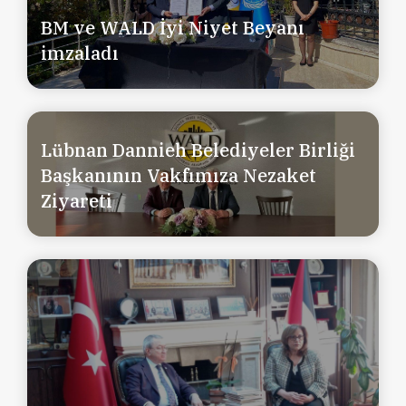
BM ve WALD İyi Niyet Beyanı
imzaladı
Lübnan Dannieh Belediyeler Birliği
Başkanının Vakfımıza Nezaket
Ziyareti