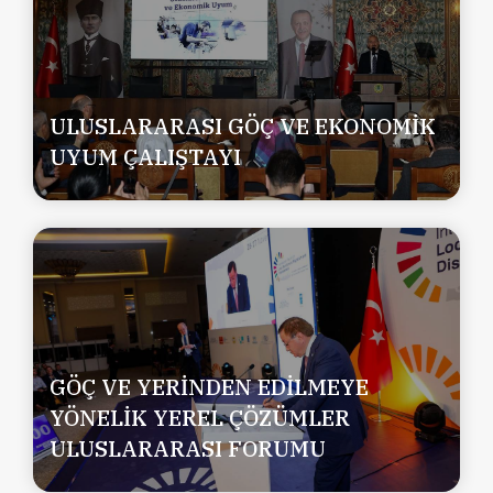
ULUSLARARASI GÖÇ VE EKONOMİK
UYUM ÇALIŞTAYI
GÖÇ VE YERİNDEN EDİLMEYE
YÖNELİK YEREL ÇÖZÜMLER
ULUSLARARASI FORUMU