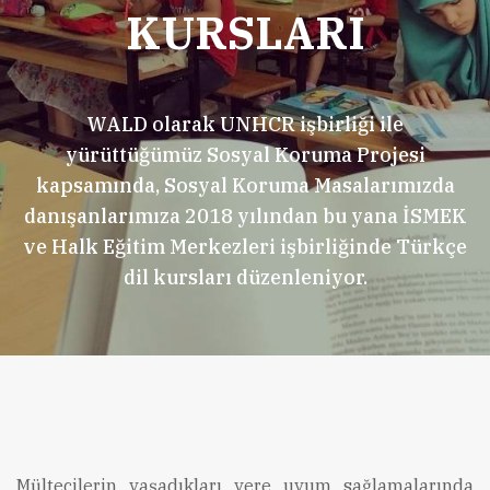
KURSLARI
WALD olarak UNHCR işbirliği ile
yürüttüğümüz Sosyal Koruma Projesi
kapsamında, Sosyal Koruma Masalarımızda
danışanlarımıza 2018 yılından bu yana İSMEK
ve Halk Eğitim Merkezleri işbirliğinde Türkçe
dil kursları düzenleniyor.
Mültecilerin yaşadıkları yere uyum sağlamalarında