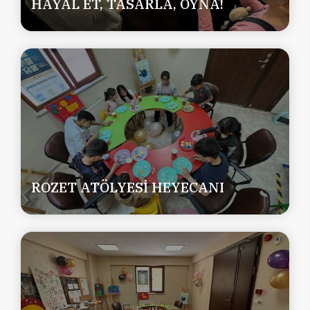
HAYAL ET, TASARLA, OYNA!
ROZET ATÖLYESİ HEYECANI