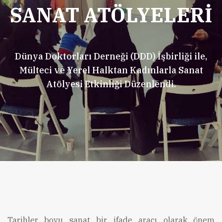
SANAT ATÖLYELERİ
Dünya Doktorları Derneği (DDD) İşbirliği ile,
Mülteci ve Yerel Halktan Kadınlarla Sanat
Atölyesi Etkinliği Düzenlendi.
Tarihler boyu sanat bir ifade aracı olarak önem