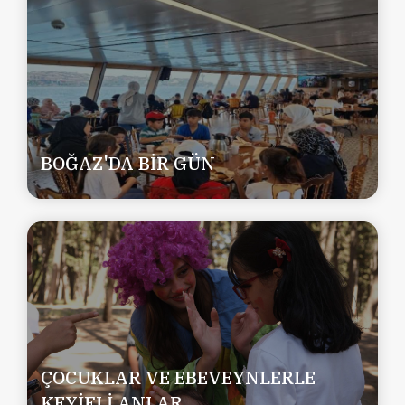
BOĞAZ'DA BİR GÜN
ÇOCUKLAR VE EBEVEYNLERLE
KEYİFLİ ANLAR