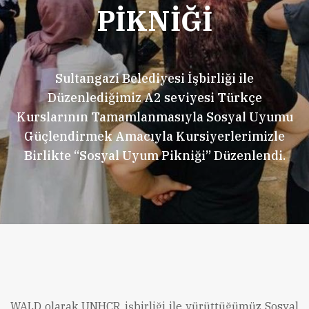
PİKNİĞİ
Sultangazi Belediyesi İşbirliği ile
Düzenlediğimiz A2 seviyesi Türkçe
Kurslarının Tamamlanmasıyla Sosyal Uyumu
Güçlendirmek Amacıyla Kursiyerlerimizle
Birlikte “Sosyal Uyum Pikniği” Düzenlendi.
WALD olarak UNHCR işbirliği ile yürüttüğümüz Sosyal