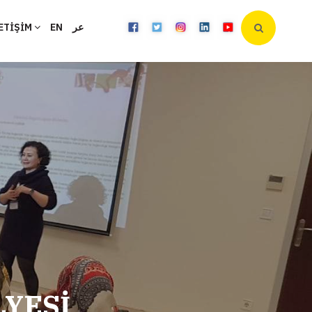
ETİŞİM
EN
عر
LYESİ