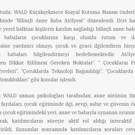
ltuda; WALD Küçükçekmece Sosyal Koruma Masası önderli
hinde “Bilinçli Anne Baba Atölyesi” düzenlendi. Dört ha
 yerel halktan kişilerin katılım sağladığı bilinçli anne bab
 babaların çocuklarına karşı olumlu tutum ve dav
esine yardımcı olmayı, çocuk ve genci ilgilendiren bir
babaları bilgilendirmeyi hedeflemektedir. Atölye
rken Dikkat Edilmesi Gereken Noktalar”, “ Çocukların P
vreleri”, “Çocuklarda Teknoloji Bağımlılığı”, “Çocuklar
ozuklukları” gibi konular işlendi.
e; WALD uzman psikologları tarafından, anne sütünün fiz
 faydaları, çocuk eğitiminde ilgi, sevgi, sabır ve güvenin 
n çocuk eğitimindeki yeri, anne ve babayla oynanan oyunun
rak, katılımcıların süreçte aktif rol aldığı interakti
tirildi. Sunumlar sonrasında katılımcıların soruları cev