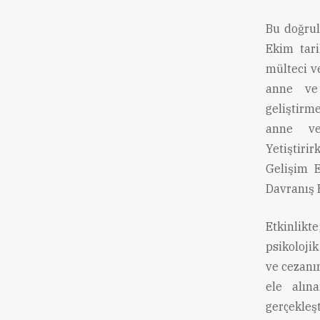
Bu doğru
Ekim tari
mülteci ve
anne ve
geliştirm
anne ve 
Yetiştiri
Gelişim E
Davranış B
Etkinlikt
psikolojik
ve cezanı
ele alına
gerçekleş