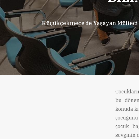
Küçükçekmece’de Yaşayan Mülteci ve
Çocukların
bu dönem
konuda ki
çocuğunu 
çocuk ba
sevginin 