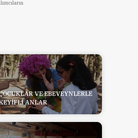
lımcıların
ÇOCUKLAR VE EBEVEYNLERLE
KEYİFLİ ANLAR