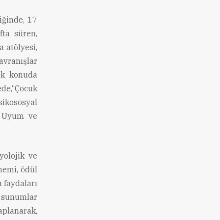
ğinde, 17
fta süren,
a atölyesi,
ranışlar
çok konuda
de,“Çocuk
sikososyal
da Uyum ve
yolojik ve
önemi, ödül
 faydaları
f sunumlar
aplanarak,