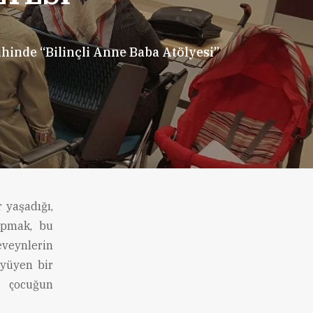
hinde “Bilinçli Anne Baba Atölyesi”
r yaşadığı,
apmak, bu
eveynlerin
üyüyen bir
e çocuğun