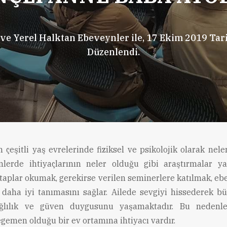
 Yerel Halktan Ebeveynler ile, 17 Ekim 2019 Tari
Düzenlendi.
 çeşitli yaş evrelerinde fiziksel ve psikolojik olarak nele
lerde ihtiyaçlarının neler olduğu gibi araştırmalar y
taplar okumak, gerekirse verilen seminerlere katılmak, eb
daha iyi tanımasını sağlar. Ailede sevgiyi hissederek b
ğlılık ve güven duygusunu yaşamaktadır. Bu nedenl
egemen olduğu bir ev ortamına ihtiyacı vardır.