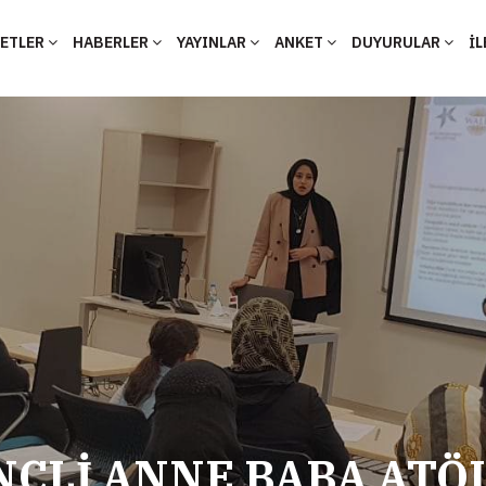
YETLER
HABERLER
YAYINLAR
ANKET
DUYURULAR
İL
NÇLİ ANNE BABA ATÖ