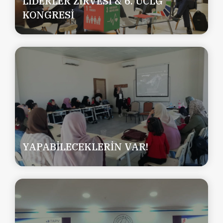
LİDERLER ZİRVESİ & 6. UCLG
KONGRESİ
YAPABİLECEKLERİN VAR!