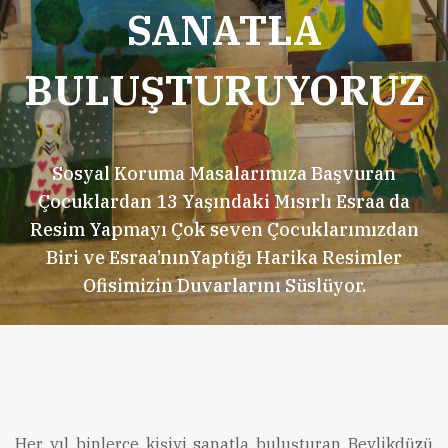
SANATLA
BULUŞTURUYORUZ
Sosyal Koruma Masalarımıza Başvuran
Çocuklardan 13 Yaşındaki Mısırlı Esraa da
Resim Yapmayı Çok seven Çocuklarımızdan
Biri ve Esraa’nınYaptığı Harika Resimler
Ofisimizin Duvarlarını Süslüyor.
Her yıl binlerce kişiyi sanatla buluşturan Beylikdüzü