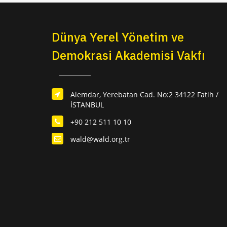
Dünya Yerel Yönetim ve
Demokrasi Akademisi Vakfı
Alemdar, Yerebatan Cad. No:2 34122 Fatih /
İSTANBUL
+90 212 511 10 10
wald@wald.org.tr