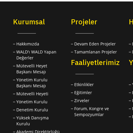
Kurumsal
Projeler
H
Hakkımızda
Devam Eden Projeler
WALD'ı WALD Yapan
Tamamlanan Projeler
Değerler
Faaliyetlerimiz
Y
Mütevelli Heyet
Başkanı Mesajı
Yönetim Kurulu
Etkinlikler
Başkanı Mesajı
Eğitimler
Mütevelli Heyeti
Zirveler
Yönetim Kurulu
Forum, Kongre ve
Denetim Kurulu
Sempozyumlar
Yüksek Danışma
Kurulu
Akademi Direktörlüğü