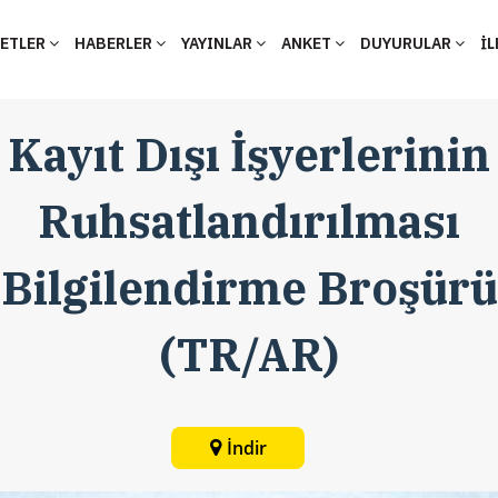
YETLER
HABERLER
YAYINLAR
ANKET
DUYURULAR
İL
Kayıt Dışı İşyerlerinin
Ruhsatlandırılması
Bilgilendirme Broşürü
(TR/AR)
İndir