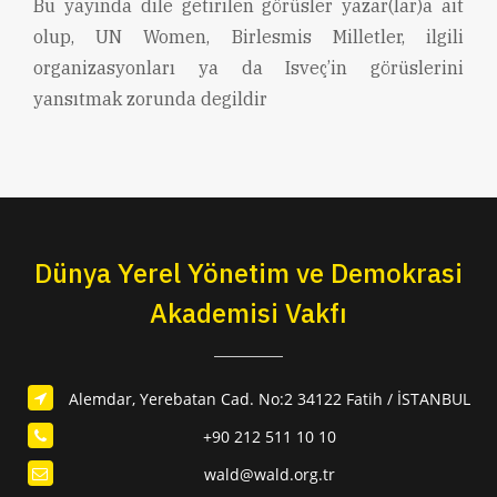
Bu yayında dile getirilen görüsler yazar(lar)a ait
olup, UN Women, Birlesmis Milletler, ilgili
organizasyonları ya da Isveç’in görüslerini
yansıtmak zorunda degildir
Dünya Yerel Yönetim ve Demokrasi
Akademisi Vakfı
Alemdar, Yerebatan Cad. No:2 34122 Fatih / İSTANBUL
+90 212 511 10 10
wald@wald.org.tr