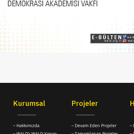
Kurumsal
Projeler
H
Hakkımızda
Devam Eden Projeler
WALD'ı WALD Yapan
Tamamlanan Projeler